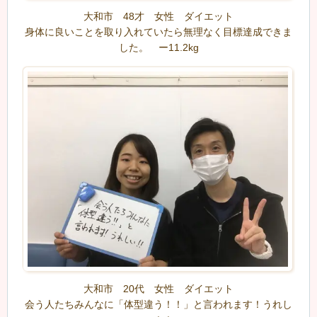
大和市 48才 女性 ダイエット
身体に良いことを取り入れていたら無理なく目標達成できま
した。 ー11.2kg
大和市 20代 女性 ダイエット
会う人たちみんなに「体型違う！！」と言われます！うれし