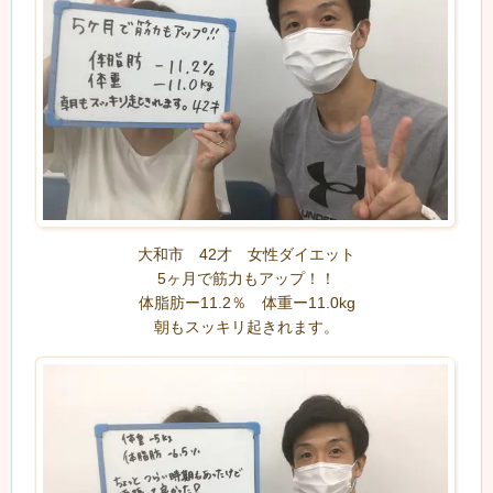
大和市 42才 女性ダイエット
5ヶ月で筋力もアップ！！
体脂肪ー11.2％ 体重ー11.0kg
朝もスッキリ起きれます。