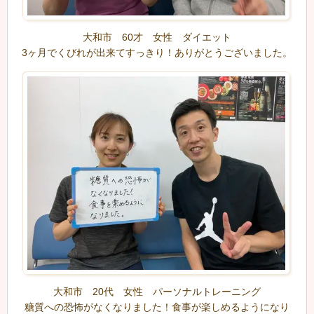
大和市 60才 女性 ダイエット
3ヶ月でくびれが出来てすっきり！ありがとうございました。
大和市 20代 女性 パーソナルトレーニング
糖質への恐怖がなくなりました！食事が楽しめるようになり