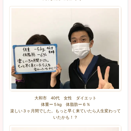
大和市 40代 女性 ダイエット
体重ー５kg 体脂肪ー６％
楽しい３ヶ月間でした。もっと早く来ていたら人生変わって
いたかも！？