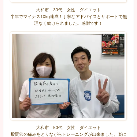
大和市 30代 女性 ダイエット
半年でマイナス10kg達成！丁寧なアドバイスとサポートで無
理なく続けられました。感謝です！
大和市 50代 女性 ダイエット
股関節の痛みをとりながらトレーニングが出来ました。楽に