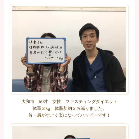
大和市 50才 女性 ファスティングダイエット
体重３kg 体脂肪約３％減りました。
首・肩がすごく楽になってハッピーです！