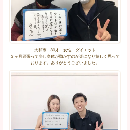
大和市 80才 女性 ダイエット
３ヶ月頑張って少し身体が動かすのが楽になり嬉しく思って
おります。ありがとうございました。