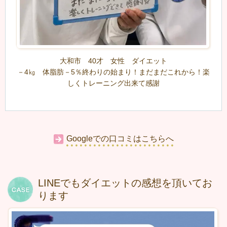
大和市 40才 女性 ダイエット
－4㎏ 体脂肪－5％終わりの始まり！まだまだこれから！楽
しくトレーニング出来て感謝
Googleでの口コミはこちらへ
LINEでもダイエットの感想を頂いてお
ります