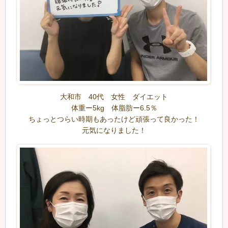
大和市 40代 女性 ダイエット
体重ー5kg 体脂肪ー6.5％
ちょっとつらい時期もあったけど頑張って良かった！
元気になりました！