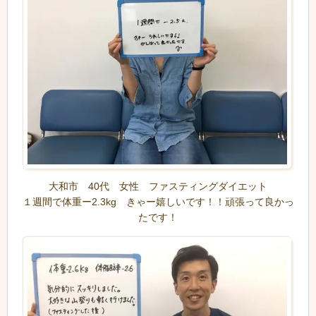
大和市 40代 女性 ファスティングダイエット
１週間で体重ー2.3kg きゃー嬉しいです！！頑張って良かっ
たです！