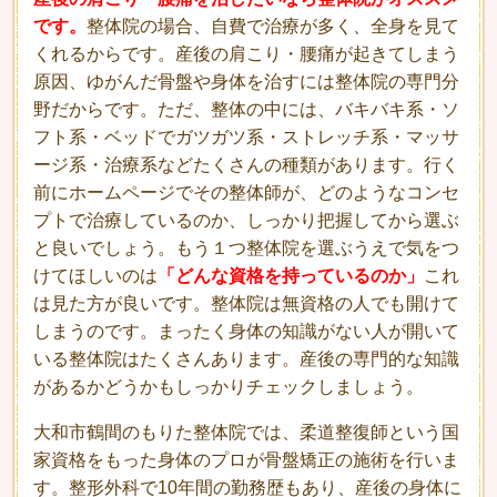
です。
整体院の場合、自費で治療が多く、全身を見て
くれるからです。産後の肩こり・腰痛が起きてしまう
原因、ゆがんだ骨盤や身体を治すには整体院の専門分
野だからです。ただ、整体の中には、バキバキ系・ソ
フト系・ベッドでガツガツ系・ストレッチ系・マッサ
ージ系・治療系などたくさんの種類があります。行く
前にホームページでその整体師が、どのようなコンセ
プトで治療しているのか、しっかり把握してから選ぶ
と良いでしょう。もう１つ整体院を選ぶうえで気をつ
けてほしいのは
「どんな資格を持っているのか」
これ
は見た方が良いです。整体院は無資格の人でも開けて
しまうのです。まったく身体の知識がない人が開いて
いる整体院はたくさんあります。産後の専門的な知識
があるかどうかもしっかりチェックしましょう。
大和市鶴間のもりた整体院では、柔道整復師という国
家資格をもった身体のプロが骨盤矯正の施術を行いま
す。整形外科で10年間の勤務歴もあり、産後の身体に